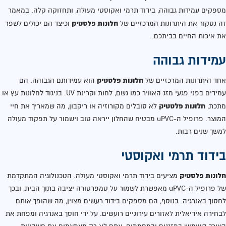
מספקים עמידות גבוהה, בידוד תרמי ואקוסטי מעולה, ותחזוקה קלה. במאמר
חלונות פלסטיק
זה נסקור את היתרונות המרכזיים של
וכיצד הם יכולים לשפר
את איכות החיים בביתכם.
עמידות גבוהה
חלונות פלסטיק
אחד היתרונות המרכזיים של
הוא עמידותם הגבוהה. הם
עמידים בפני פגעי מזג האוויר כמו גשם, לחות וקרינת UV. בניגוד לחלונות עץ או
חלונות פלסטיק
מתכת,
לא סובלים מקורוזיה או ריקבון, מה שמאריך את חיי
המוצר. פרופיל ה-uPVC מבטיח שהחלון ייראה טוב וישמור על תפקוד מעולה
למשך שנים רבות.
בידוד תרמי ואקוסטי
חלונות פלסטיק
מציעים בידוד תרמי ואקוסטי מעולה. הטכנולוגיה המתקדמת
של פרופיל ה-uPVC מאפשרת לשמור על טמפרטורה יציבה בתוך הבית, ובכך
לחסוך באנרגיה. בנוסף, הם מספקים בידוד רעשים מצוין, מה שהופך אותם
לבחירה אידיאלית לאזורים עירוניים רועשים. על ידי חוסך באנרגיה ומפחת את