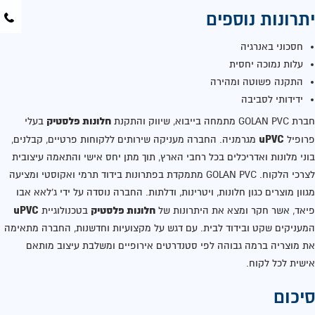
יתרונות נוספים
חסכוני באנרגיה
עלות נמוכה יחסית
התקנה פשוטה ומהירה
ידידותי לסביבה
חלונות פלסטיק
חברת GOLAN PVC מתמחה בייבוא, שיווק והתקנת
בעלי
uPVC
פרופיל
מגרמניה. החברה מעניקה שירותים ללקוחות פרטיים, קבלנים,
בוני מלונות ואדריכלים בכל רחבי הארץ, תוך מתן יחס אישי והתאמה עיצובית
לצרכי הלקוח. GOLAN PVC מתמקדת בפתרונות בידוד תרמי ואקוסטי ומציעה
מגוון מוצרים כגון חלונות, ויטרינות, ודלתות. החברה נוסדה על ידי ג'לאא אבו
חלונות פלסטיק
uPVC
פיאד, אשר חקר ומצא את היתרונות של
בטכנולוגיית
המעניקים שקט ובידוד לבית. עם דגש על מקצועיות וחדשנות, החברה מתאימה
את מוצריה ברמה גבוהה לפי סטנדרטים אירופיים ומשלבת עיצוב מותאם
אישית לכל לקוח.
סיכום