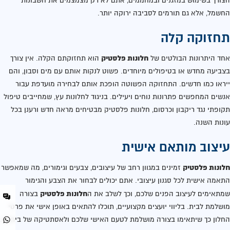
הצורך בשימוש במזגנים ובמחממים, אתם לא רק מצמצמים את חשבונות
החשמל, אלא גם תורמים לסביבה ירוקה יותר.
תחזוקה קלה
חלונות פלסטיק
אחד היתרונות הבולטים של
הוא תחזוקתם הקלה. אין צורך
בצביעה מחדש או בטיפולים מיוחדים. פשוט לנקות אותם עם מים וסבון, והם
ייראו כמו חדשים. התחזוקה הפשוטה הופכת אותם לבחירה מועדפת עבור
אנשים המחפשים פתרונות נוחים ויעילים. בניגוד לחלונות עץ, שמחייבים טיפול
תקופתי נגד ריקבון וכרסום, חלונות פלסטיק מבטיחים מראה חדש ורענן בכל
עונות השנה.
עיצוב מותאם אישית
חלונות פלסטיק
זמינים במגוון רחב של עיצובים, צבעים וגימורים, מה שמאפשר
התאמה אישית לכל סגנון עיצובי. אתם יכולים לבחור את הצבע והגימור
חלונות פלסטיק
שמתאימים לעיצוב הפנים שלכם, וכך לשלב את ה
בצורה
מושלמת לבית. בליווי יועצים מקצועיים, תוכלו להתאים באופן אישי את פרטי
החלון כך שיתאימו בצורה מושלמת לטעם האישי שלכם ולאסתטיקה של ביתכם.